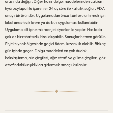
arasında değişir. Diğer hazır dolgu maddelerinden calcium
hydroxylapatite içerenler 24 ay süre ile kalıcılık sağlar. FDA
onaylı bir üründür. Uygulamadan önce konforu artırmak için
lokal anestezik krem ya da buz uygulaması kullanılabilir.
Uygulama cilt içine mikroenjeksiyonlar ile yapılır. Hastada
çok az bir rahatsızlık hissi oluşabilir. Sonuçlar hemen görülür.
Enjeksiyon bölgesinde geçici ödem, kızarıklık olabilir. Birkaç
gün içinde geçer. Dolgu maddeleri en çok dudak
kalınlaştırma, alın çizgileri, ağız etrafı ve gülme çizgileri, göz
etrafındaki kırışıklıkları gidermek amaçlı kullanılır.
◆