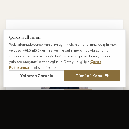
Çerez Kullanımı
Web sitemizde deneyiminizi iyileştirmek, hizmetlerimizi geliştirmek
ve yasal yükümlülüklerimizi yerine getirmek amacıyla zorunlu
çerezler kullanıyoruz. İsteğe bağlı analiz ve pazarlama çerezleri
yalnızca onayınız ile etkinleştirilir. Detaylı bilgi için
Çerez
Politikamızı
inceleyebilirsiniz.
Yalnızca Zorunlu
Tümünü Kabul Et
YAZAR
WHATSAPP
ARA
Op. Dr. Alper Tuncel
Estetik, Plastik ve Rekonstrüktif Cerrahi Uzmanı
Boston MGH / Harvard Medical School'da