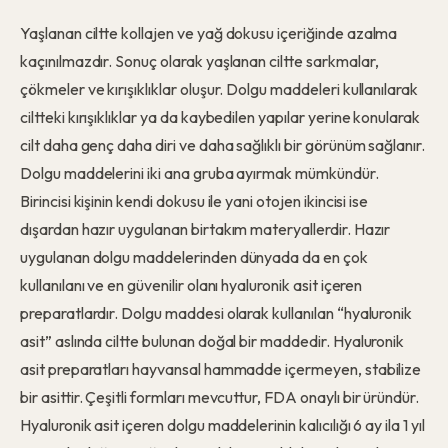
Yaşlanan ciltte kollajen ve yağ dokusu içeriğinde azalma
kaçınılmazdır. Sonuç olarak yaşlanan ciltte sarkmalar,
çökmeler ve kırışıklıklar oluşur. Dolgu maddeleri kullanılarak
ciltteki kırışıklıklar ya da kaybedilen yapılar yerine konularak
cilt daha genç daha diri ve daha sağlıklı bir görünüm sağlanır.
Dolgu maddelerini iki ana gruba ayırmak mümkündür.
Birincisi kişinin kendi dokusu ile yani otojen ikincisi ise
dışardan hazır uygulanan birtakım materyallerdir. Hazır
uygulanan dolgu maddelerinden dünyada da en çok
kullanılanı ve en güvenilir olanı hyaluronik asit içeren
preparatlardır. Dolgu maddesi olarak kullanılan “hyaluronik
asit” aslında ciltte bulunan doğal bir maddedir. Hyaluronik
asit preparatları hayvansal hammadde içermeyen, stabilize
bir asittir. Çeşitli formları mevcuttur, FDA onaylı bir üründür.
Hyaluronik asit içeren dolgu maddelerinin kalıcılığı 6 ay ila 1 yıl