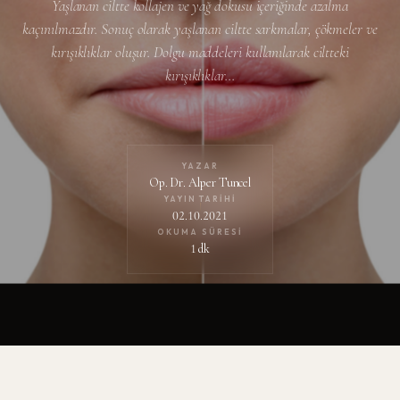
Yaşlanan ciltte kollajen ve yağ dokusu içeriğinde azalma
kaçınılmazdır. Sonuç olarak yaşlanan ciltte sarkmalar, çökmeler ve
kırışıklıklar oluşur. Dolgu maddeleri kullanılarak ciltteki
kırışıklıklar…
YAZAR
Op. Dr. Alper Tuncel
YAYIN TARIHI
02.10.2021
OKUMA SÜRESI
1 dk